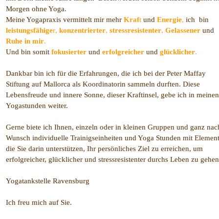
Morgen ohne Yoga.
Meine Yogapraxis vermittelt mir mehr
Kraf
t
und
Energie
,
ich bin
leistungsfähige
r
,
konzentrierte
r
,
stressresistente
r
,
Gelassener
und
Ruhe in mir
.
Und bin somit
fokusierter
und
erfolgreicher
und
glücklicher
.
Dankbar bin ich für die Erfahrungen, die ich bei der Peter Maffay
Stiftung auf Mallorca als Koordinatorin sammeln durften. Diese
Lebensfreude und innere Sonne, dieser Kraftinsel, gebe ich in meinen
Yogastunden weiter.
Gerne biete ich Ihnen, einzeln oder in kleinen Gruppen und ganz nac
Wunsch individuelle Trainigseinheiten und Yoga Stunden mit Element
die Sie darin unterstützen, Ihr persönliches Ziel zu erreichen, um
erfolgreicher, glücklicher und stressresistenter durchs Leben zu gehen
Yogatankstelle Ravensburg
Ich freu mich auf Sie.