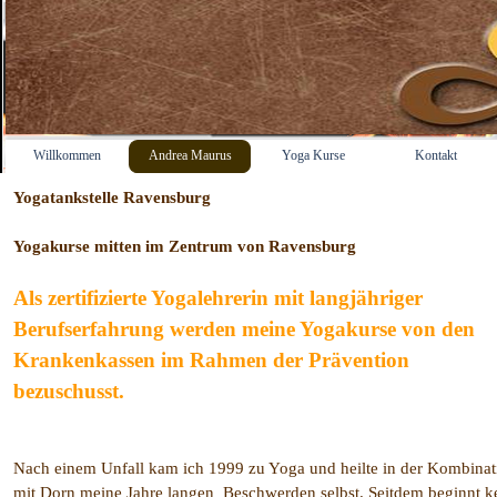
Willkommen
Andrea Maurus
Yoga Kurse
Kontakt
Yogatankstelle Ravensburg
Yogakurse mitten im Zentrum von Ravensburg
Als zertifizierte Yogalehrerin mit langjähriger
Berufserfahrung werden meine Yogakurse von den
Krankenkassen im Rahmen der Prävention
bezuschusst.
Nach einem Unfall kam ich 1999 zu Yoga und heilte in der Kombinat
mit Dorn meine Jahre langen Beschwerden selbst. Seitdem beginnt k